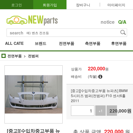
로그인
회원가입
장바구니
마이페이지
notice
Q/A
search
ALL CATE
브랜드
전면부품
측면부품
후면부품
전면부품
전범퍼
220,000
상품가
원
배송비
(착불)
[중고][수입차중고부품 뉴파츠] BMW
5시리즈 범퍼(전범퍼) F10 센서6홀
2011
220,000
원
+1
-1
[중고][수입차중고부품 뉴
총 상품 금액
220,000
원