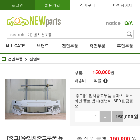
로그인
회원가입
장바구니
마이페이지
notice
Q/A
search
ALL CATE
브랜드
전면부품
측면부품
후면부품
전면부품
전범퍼
150,000
상품가
원
배송비
(착불)
[중고][수입차중고부품 뉴파츠] 폭스
바겐 폴로 범퍼(전범퍼) 6R0 판금필
요
150,000
원
+1
-1
[중고][수입차중고부품 뉴
총 상품 금액
150,000
원