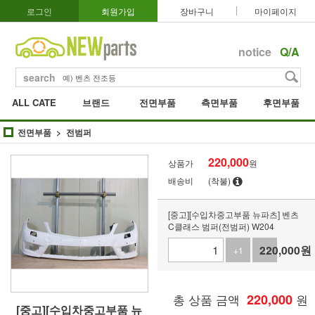
로그인
회원가입
장바구니
마이페이지
notice
Q/A
search
ALL CATE
브랜드
전면부품
측면부품
후면부품
전면부품
전범퍼
220,000
상품가
원
배송비
(착불)
[중고][수입차중고부품 뉴파츠] 벤츠
C클래스 범퍼(전범퍼) W204
220,000
원
+1
-1
총 상품 금액
220,000
원
[중고][수입차중고부품 뉴