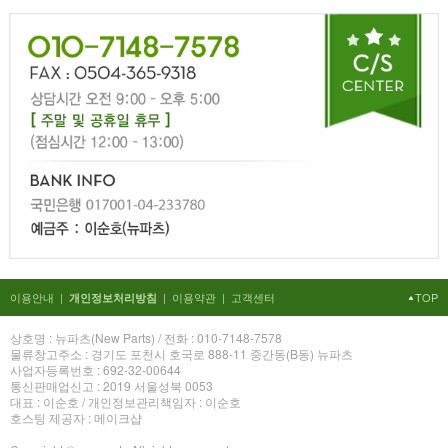
이용안내
|
|
이용약관
|
고객센터
TOP
개인정보처리방침
상호명 : 뉴파츠(New Parts) / 전화 : 010-7148-7578
물류창고주소 : 경기도 포천시 호국로 888-11 중간동(B동) 뉴파츠
사업자등록번호 : 692-32-00644
통신판매업신고 : 2019 서울성북 0053
대표 : 이순호 / 개인정보관리책임자 : 이순호
호스팅 제공자 : 메이크샵