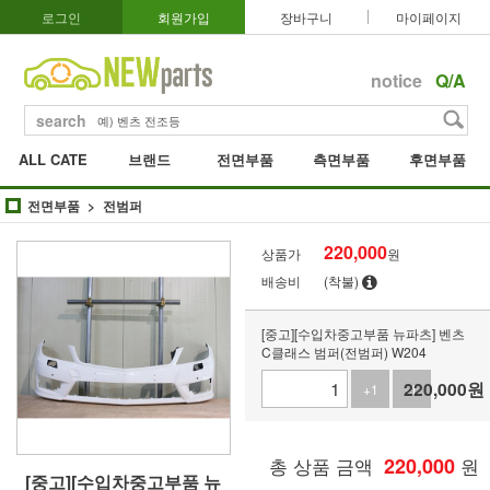
로그인
회원가입
장바구니
마이페이지
notice
Q/A
search
ALL CATE
브랜드
전면부품
측면부품
후면부품
전면부품
전범퍼
220,000
상품가
원
배송비
(착불)
[중고][수입차중고부품 뉴파츠] 벤츠
C클래스 범퍼(전범퍼) W204
220,000
원
+1
-1
총 상품 금액
220,000
원
[중고][수입차중고부품 뉴