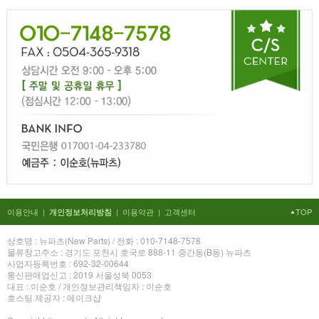
이용안내
|
|
이용약관
|
고객센터
TOP
개인정보처리방침
상호명 : 뉴파츠(New Parts) / 전화 : 010-7148-7578
물류창고주소 : 경기도 포천시 호국로 888-11 중간동(B동) 뉴파츠
사업자등록번호 : 692-32-00644
통신판매업신고 : 2019 서울성북 0053
대표 : 이순호 / 개인정보관리책임자 : 이순호
호스팅 제공자 : 메이크샵