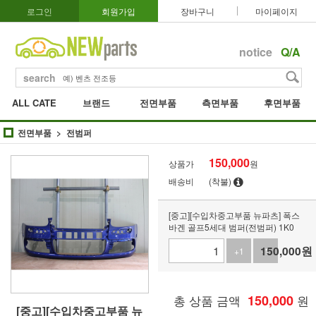
로그인
회원가입
장바구니
마이페이지
notice
Q/A
search
ALL CATE
브랜드
전면부품
측면부품
후면부품
전면부품
전범퍼
150,000
상품가
원
배송비
(착불)
[중고][수입차중고부품 뉴파츠] 폭스
바겐 골프5세대 범퍼(전범퍼) 1K0
150,000
원
+1
-1
총 상품 금액
150,000
원
[중고][수입차중고부품 뉴