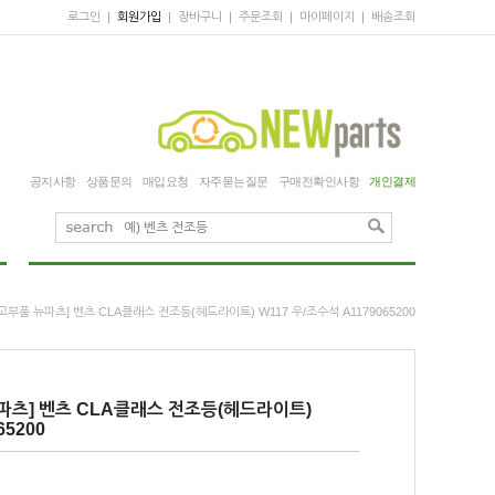
로그인
|
회원가입
|
장바구니
|
주문조회
|
마이페이지
|
배송조회
공지사항
상품문의
매입요청
자주묻는질문
구매전확인사항
개인결제
고부품 뉴파츠] 벤츠 CLA클래스 전조등(헤드라이트) W117 우/조수석 A1179065200
파츠] 벤츠 CLA클래스 전조등(헤드라이트)
65200