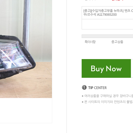
[중고][수입차중고부품 뉴파츠] 벤츠 
우/조수석 A1179065200
특이사항
중고상품
+
여러상품을 구매하실 경우 장바구니
+
본 사이트의 이미지와 컨텐츠의 불법