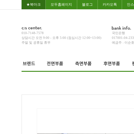
★북마크
모두홈페이지
블로그
카카오톡
인스
010-7148-7578
국민은행
상담시간 오전 9:00 - 오후 5:00 (점심시간 12:00~13:00)
017001-04-23
주말 및 공휴일 휴무
예금주 : 이순