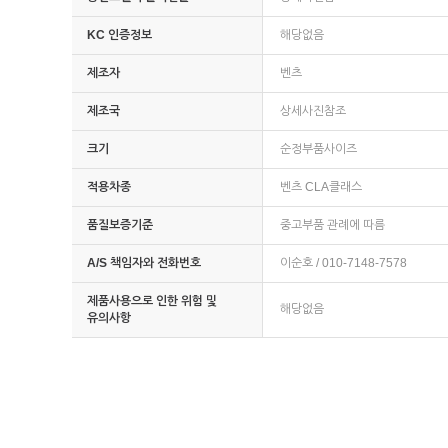
KC 인증정보
해당없음
제조자
벤츠
제조국
상세사진참조
크기
순정부품사이즈
적용차종
벤츠 CLA클래스
품질보증기준
중고부품 관례에 따름
A/S 책임자와 전화번호
이순호 / 010-7148-7578
제품사용으로 인한 위험 및
해당없음
유의사항