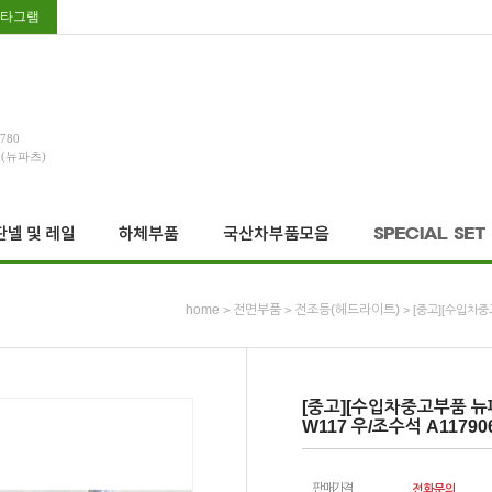
타그램
3780
호(뉴파츠)
home
전면부품
전조등(헤드라이트)
>
>
> [중고][수입차중
[중고][수입차중고부품 뉴
W117 우/조수석 A11790
판매가격
전화문의