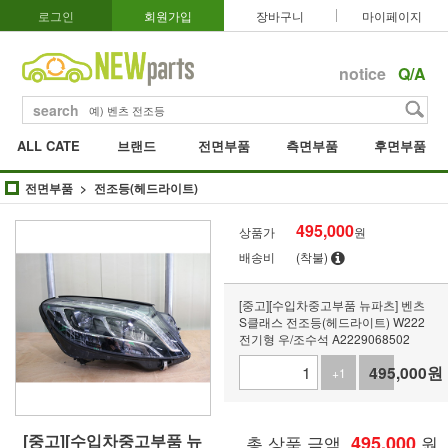
로그인
회원가입
장바구니
마이페이지
notice
Q/A
search
ALL CATE
브랜드
전면부품
측면부품
후면부품
전면부품
전조등(헤드라이트)
495,000
상품가
원
배송비
(착불)
[중고][수입차중고부품 뉴파츠] 벤츠
S클래스 전조등(헤드라이트) W222
전기형 우/조수석 A2229068502
495,000
원
+1
-1
[중고][수입차중고부품 뉴
총 상품 금액
495,000
원