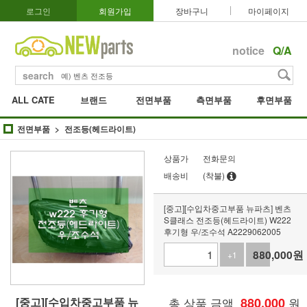
로그인
회원가입
장바구니
마이페이지
notice
Q/A
search
ALL CATE
브랜드
전면부품
측면부품
후면부품
전면부품
전조등(헤드라이트)
상품가
전화문의
배송비
(착불)
[중고][수입차중고부품 뉴파츠] 벤츠
S클래스 전조등(헤드라이트) W222
후기형 우/조수석 A2229062005
880,000
원
+1
-1
[중고][수입차중고부품 뉴
총 상품 금액
880,000
원