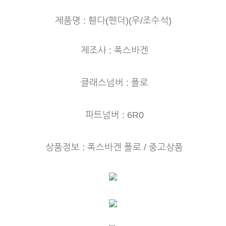
제품명 : 휀다(펜더)(우/조수
석)
제조사 : 폭스바겐
클래스넘버 : 폴로
파트넘버 : 6R0
상품정보 : 폭스바겐 폴로
/ 중고상품