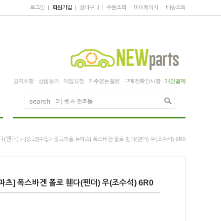
로그인
|
회원가입
|
장바구니
|
주문조회
|
마이페이지
|
배송조회
공지사항
상품문의
매입요청
자주묻는질문
구매전확인사항
개인결제
다(펜더)
> [중고][수입차중고부품 뉴파츠] 폭스바겐 폴로 휀다(펜더) 우(조수석) 6R0
츠] 폭스바겐 폴로 휀다(펜더) 우(조수석) 6R0