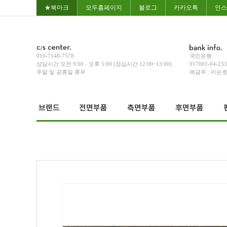
★북마크
모두홈페이지
블로그
카카오톡
인스
010-7148-7578
국민은행
상담시간 오전 9:00 - 오후 5:00 (점심시간 12:00~13:00)
017001-04-23
주말 및 공휴일 휴무
예금주 : 이순