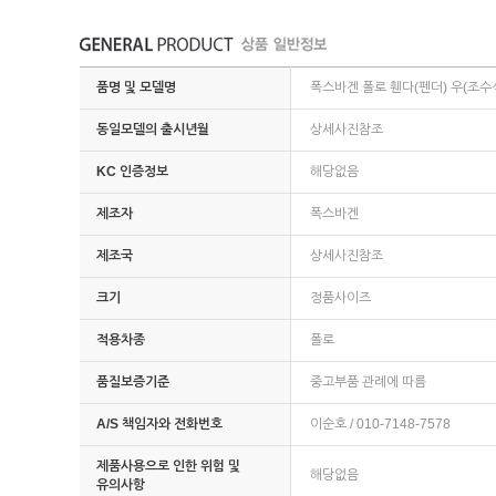
품명 및 모델명
폭스바겐 폴로 휀다(펜더) 우(조수석
동일모델의 출시년월
상세사진참조
KC 인증정보
해당없음
제조자
폭스바겐
제조국
상세사진참조
크기
정품사이즈
적용차종
폴로
품질보증기준
중고부품 관례에 따름
A/S 책임자와 전화번호
이순호 / 010-7148-7578
제품사용으로 인한 위험 및
해당없음
유의사항