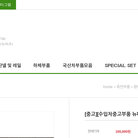
타그램
3780
호(뉴파츠)
home
측면부품
휀
>
>
[중고][수입차중고부품 뉴파
판매가격
165,000
원