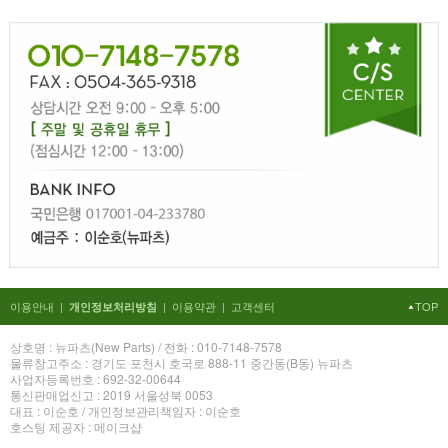
이용안내
|
|
이용약관
|
고객센터
TOP
개인정보처리방침
상호명 : 뉴파츠(New Parts) / 전화 : 010-7148-7578
물류창고주소 : 경기도 포천시 호국로 888-11 중간동(B동) 뉴파츠
사업자등록번호 : 692-32-00644
통신판매업신고 : 2019 서울성북 0053
대표 : 이순호 / 개인정보관리책임자 : 이순호
호스팅 제공자 : 메이크샵