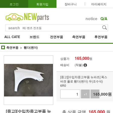
로그인
회원가입
장바구니
마이페이지
notice
Q/A
search
ALL CATE
브랜드
전면부품
측면부품
후면부품
측면부품
휀다(펜더)
165,000
상품가
원
배송비
(착불)
[중고][수입차중고부품 뉴파츠] 폭스
바겐 폴로 휀다(펜더) 우(조수석)
6R0
165,000
원
+1
-1
[중고][수입차중고부품 뉴
총 상품 금액
165,000
원