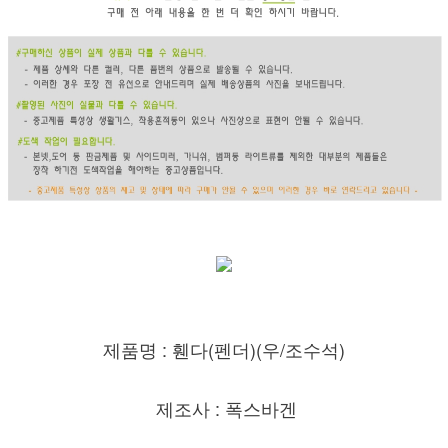
제품명 : 휀다(펜더)(우/조수
석)
제조사 : 폭스바겐