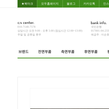
★북마크
모두홈페이지
블로그
카카오톡
인스
010-7148-7578
국민은행
상담시간 오전 9:00 - 오후 5:00 (점심시간 12:00~13:00)
017001-04-23
주말 및 공휴일 휴무
예금주 : 이순