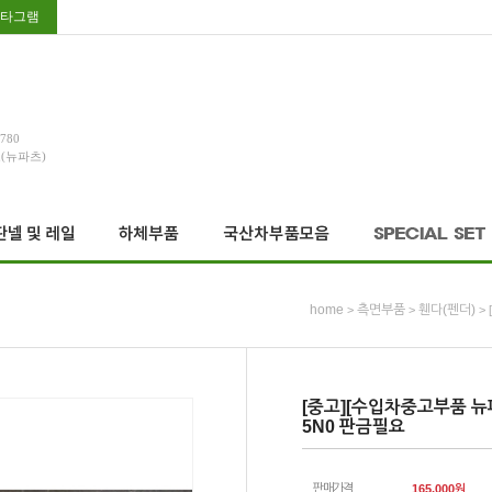
타그램
3780
호(뉴파츠)
home
측면부품
휀다(펜더)
>
>
>
[중고][수입차중고부품 뉴
5N0 판금필요
판매가격
165,000
원