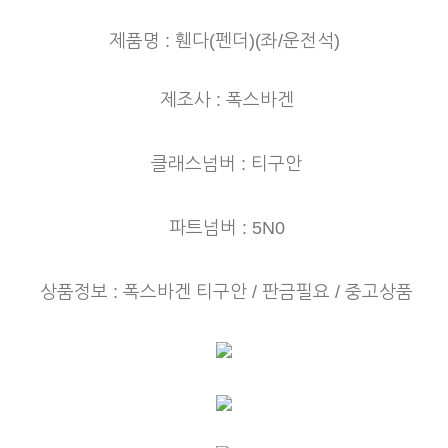
제품명 : 휀다(펜더)(좌/운전
석)
제조사 : 폭스바겐
클래스넘버 : 티구안
파트넘버 : 5N0
상품정보 : 폭스바겐 티구안
/ 판금필요 / 중고상품