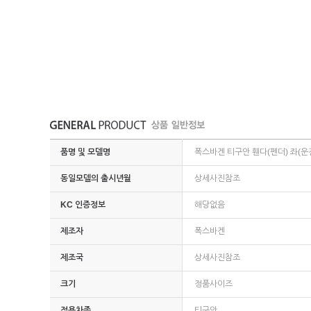
품명 및 모델명
폭스바겐 티구안 휀다(펜더) 좌(운전
동일모델의 출시년월
상세사진참조
KC 인증정보
해당없음
제조자
폭스바겐
제조국
상세사진참조
크기
정품사이즈
적용차종
티구안