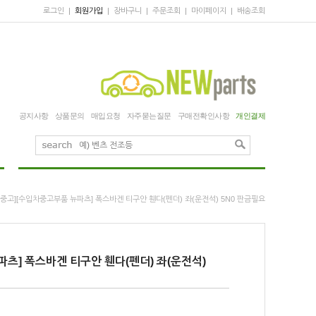
로그인
|
회원가입
|
장바구니
|
주문조회
|
마이페이지
|
배송조회
공지사항
상품문의
매입요청
자주묻는질문
구매전확인사항
개인결제
 [중고][수입차중고부품 뉴파츠] 폭스바겐 티구안 휀다(펜더) 좌(운전석) 5N0 판금필요
파츠] 폭스바겐 티구안 휀다(펜더) 좌(운전석)