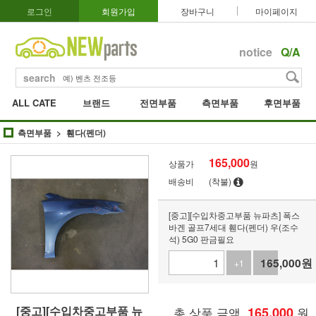
로그인
회원가입
장바구니
마이페이지
notice
Q/A
search
ALL CATE
브랜드
전면부품
측면부품
후면부품
측면부품
휀다(펜더)
165,000
상품가
원
배송비
(착불)
[중고][수입차중고부품 뉴파츠] 폭스
바겐 골프7세대 휀다(펜더) 우(조수
석) 5G0 판금필요
165,000
원
+1
-1
[중고][수입차중고부품 뉴
총 상품 금액
165,000
원