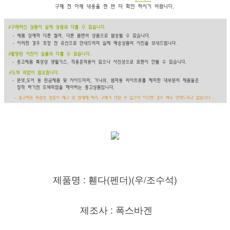
제품명 : 휀다(펜더)(우/조수
석)
제조사 : 폭스바겐