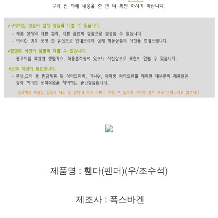
제품명 : 휀다(펜더)(우/조수
석)
제조사 : 폭스바겐