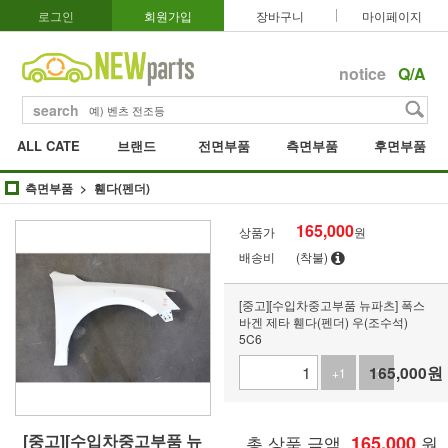
로그인
회원가입
장바구니
마이페이지
notice
Q/A
search
ALL CATE
브랜드
전면부품
측면부품
후면부품
측면부품
휀다(펜더)
165,000
상품가
원
배송비
(착불)
[중고][수입차중고부품 뉴파츠] 폭스
바겐 제타 휀다(펜더) 우(조수석)
5C6
165,000
원
+1
-1
[중고][수입차중고부품 뉴
총 상품 금액
165,000
원