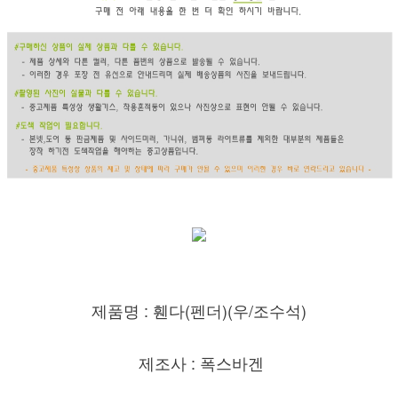
제품명 : 휀다(펜더)(우/조수
석)
제조사 : 폭스바겐