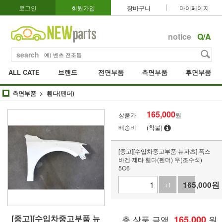
로그인
회원가입
장바구니
마이페이지
notice
Q/A
search
ALL CATE
브랜드
전면부품
측면부품
후면부품
측면부품
휀다(펜더)
165,000
상품가
원
배송비
(착불)
[중고][수입차중고부품 뉴파츠] 폭스
바겐 제타 휀다(펜더) 우(조수석)
5C6
165,000
원
+1
-1
[중고][수입차중고부품 뉴
총 상품 금액
165,000
원