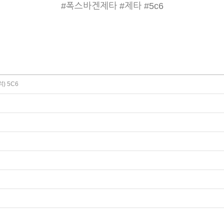
#폭스바겐제타 #제타 #5c6
) 5C6