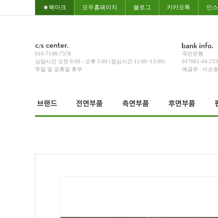
★북마크
모두홈페이지
블로그
카카오톡
인스
010-7148-7578
국민은행
상담시간 오전 9:00 - 오후 5:00 (점심시간 12:00~13:00)
017001-04-23
주말 및 공휴일 휴무
예금주 : 이순