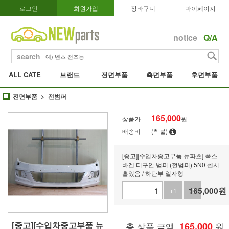
로그인
회원가입
장바구니
마이페이지
notice
Q/A
search
ALL CATE
브랜드
전면부품
측면부품
후면부품
전면부품
전범퍼
165,000
상품가
원
배송비
(착불)
[중고][수입차중고부품 뉴파츠] 폭스
바겐 티구안 범퍼 (전범퍼) 5N0 센서
홀있음 / 하단부 일자형
165,000
원
+1
-1
[중고][수입차중고부품 뉴
총 상품 금액
165,000
원