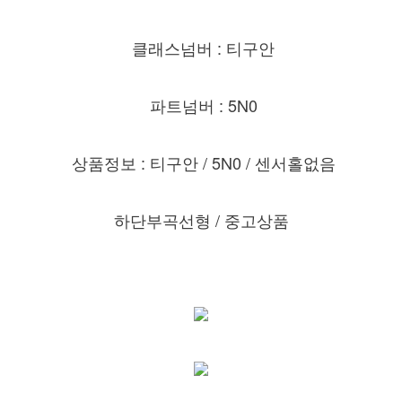
클래스넘버 : 티구안
파트넘버 : 5N0
상품정보 : 티구안 / 5N0 / 센서홀없음
하단부곡선형 / 중고상품