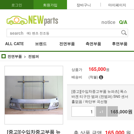
로그인
회원가입
장바구니
마이페이지
notice
Q/A
search
ALL CATE
브랜드
전면부품
측면부품
후면부품
전면부품
전범퍼
165,000
상품가
원
배송비
(착불)
[중고][수입차중고부품 뉴파츠] 폭스
바겐 티구안 범퍼 (전범퍼) 5N0 센서
홀없음 / 하단부 곡선형
165,000
원
+1
-1
[중고][수입차중고부품 뉴
총 상품 금액
165,000
원