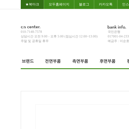
★북마크
모두홈페이지
블로그
카카오톡
인스
010-7148-7578
국민은행
상담시간 오전 9:00 - 오후 5:00 (점심시간 12:00~13:00)
017001-04-23
주말 및 공휴일 휴무
예금주 : 이순