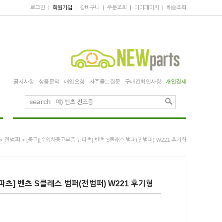
로그인
|
회원가입
|
장바구니
|
주문조회
|
마이페이지
|
배송조회
공지사항
상품문의
매입요청
자주묻는질문
구매전확인사항
개인결제
전범퍼
>
> [중고][수입차중고부품 뉴파츠] 벤츠 S클래스 범퍼(전범퍼) W221 후기형
츠] 벤츠 S클래스 범퍼(전범퍼) W221 후기형