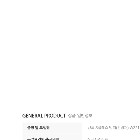
품명 및 모델명
벤츠 S클래스 범퍼(전범퍼) W22
동일모델의 출시년월
상세사진참조