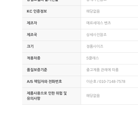
KC 인증정보
해당없음
제조자
메르세데스 벤츠
제조국
상세사진참조
크기
정품사이즈
적용차종
S클래스
품질보증기준
중고제품 관례에 따름
A/S 책임자와 전화번호
이순호 / 010-7148-7578
제품사용으로 인한 위험 및
해당없음
유의사항