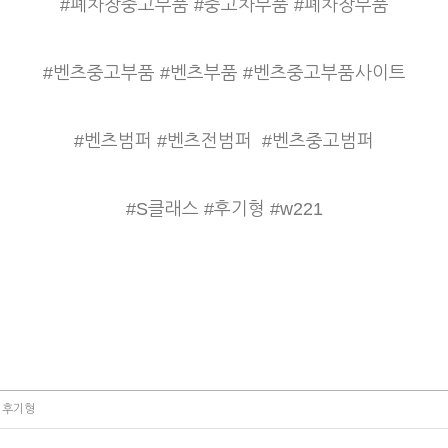
#폐차장중고부품 #중고차부품 #폐차장부품
#벤츠중고부품 #벤츠부품 #벤츠중고부품사이트
#벤츠범퍼 #벤츠전범퍼
#벤츠중고범퍼
#S클래스 #후기형 #w221
1 후기형