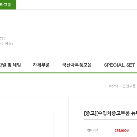
타그램
3780
호(뉴파츠)
home
전면부품
>
[중고][수입차중고부품 뉴파
판매가격
275,000
원