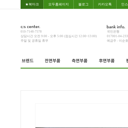
★북마크
모두홈페이지
블로그
카카오톡
인스
010-7148-7578
국민은행
상담시간 오전 9:00 - 오후 5:00 (점심시간 12:00~13:00)
017001-04-23
주말 및 공휴일 휴무
예금주 : 이순