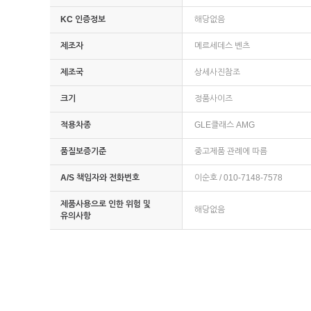
KC 인증정보
해당없음
제조자
메르세데스 벤츠
제조국
상세사진참조
크기
정품사이즈
적용차종
GLE클래스 AMG
품질보증기준
중고제품 관례에 따름
A/S 책임자와 전화번호
이순호 / 010-7148-7578
제품사용으로 인한 위험 및
해당없음
유의사항