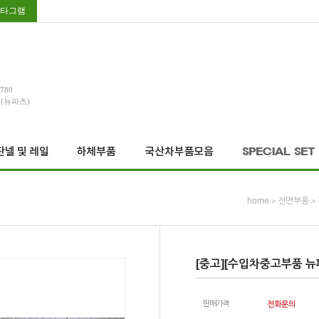
타그램
3780
호(뉴파츠)
home
전면부품
>
>
[중고][수입차중고부품 뉴파
판매가격
전화문의