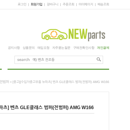
로그인
|
회원가입
|
장바구니
|
주문조회
|
마이페이지
|
배송조회
공지사항
상품문의
매입요청
자주묻는질문
구매전확인사항
개인결제
전범퍼
> [중고][수입차중고부품 뉴파츠] 벤츠 GLE클래스 범퍼(전범퍼) AMG W166
츠] 벤츠 GLE클래스 범퍼(전범퍼) AMG W166