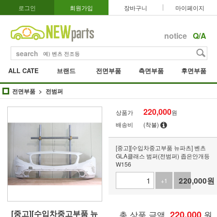
로그인
회원가입
장바구니
마이페이지
notice
Q/A
search
ALL CATE
브랜드
전면부품
측면부품
후면부품
전면부품
전범퍼
220,000
상품가
원
배송비
(착불)
[중고][수입차중고부품 뉴파츠] 벤츠
GLA클래스 범퍼(전범퍼) 좁은안개등
W156
220,000
원
+1
-1
[중고][수입차중고부품 뉴
총 상품 금액
220,000
원