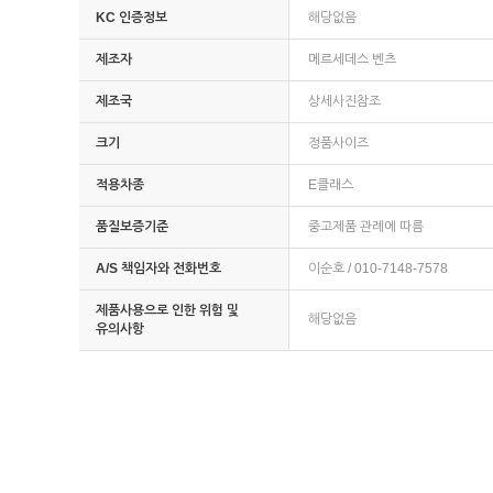
KC 인증정보
해당없음
제조자
메르세데스 벤츠
제조국
상세사진참조
크기
정품사이즈
적용차종
E클래스
품질보증기준
중고제품 관례에 따름
A/S 책임자와 전화번호
이순호 / 010-7148-7578
제품사용으로 인한 위험 및
해당없음
유의사항