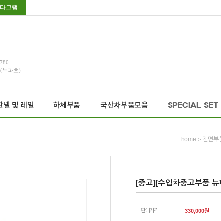
타그램
3780
호(뉴파츠)
home
전면부
>
[중고][수입차중고부품 뉴파
판매가격
330,000
원