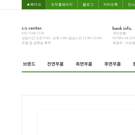
★북마크
모두홈페이지
블로그
카카오톡
인스
010-7148-7578
국민은행
상담시간 오전 9:00 - 오후 5:00 (점심시간 12:00~13:00)
017001-04-23
주말 및 공휴일 휴무
예금주 : 이순