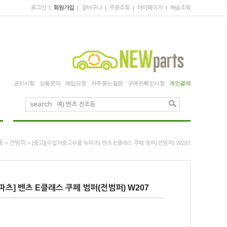
로그인
|
회원가입
|
장바구니
|
주문조회
|
마이페이지
|
배송조회
공지사항
상품문의
매입요청
자주묻는질문
구매전확인사항
개인결제
품
전범퍼
>
> [중고][수입차중고부품 뉴파츠] 벤츠 E클래스 쿠페 범퍼(전범퍼) W207
츠] 벤츠 E클래스 쿠페 범퍼(전범퍼) W207