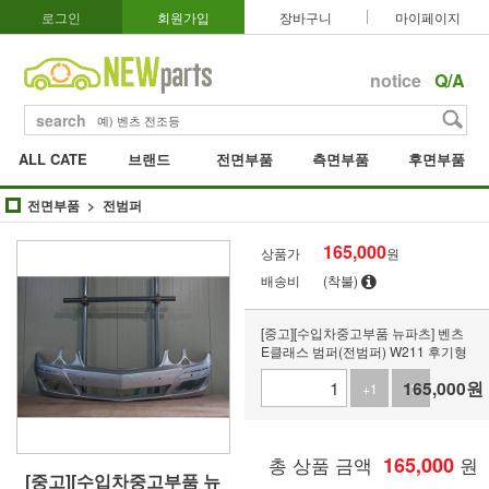
로그인
회원가입
장바구니
마이페이지
notice
Q/A
search
ALL CATE
브랜드
전면부품
측면부품
후면부품
전면부품
전범퍼
165,000
상품가
원
배송비
(착불)
[중고][수입차중고부품 뉴파츠] 벤츠
E클래스 범퍼(전범퍼) W211 후기형
165,000
원
+1
-1
총 상품 금액
165,000
원
[중고][수입차중고부품 뉴