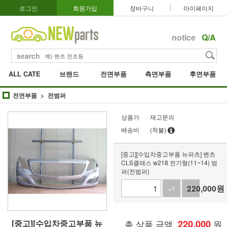
로그인
회원가입
장바구니
마이페이지
notice
Q/A
search
ALL CATE
브랜드
전면부품
측면부품
후면부품
전면부품
전범퍼
상품가
재고문의
배송비
(착불)
[중고][수입차중고부품 뉴파츠] 벤츠
CLS클래스 w218 전기형(11~14) 범
퍼(전범퍼)
220,000
원
+1
-1
[중고][수입차중고부품 뉴
총 상품 금액
220,000
원