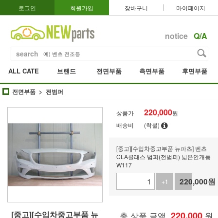
로그인
회원가입
장바구니
마이페이지
notice
Q/A
search
ALL CATE
브랜드
전면부품
측면부품
후면부품
전면부품
전범퍼
220,000
상품가
원
배송비
(착불)
[중고][수입차중고부품 뉴파츠] 벤츠
CLA클래스 범퍼(전범퍼) 넓은안개등
W117
220,000
원
+1
-1
[중고][수입차중고부품 뉴
총 상품 금액
220,000
원