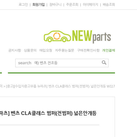
로그인
|
회원가입
|
장바구니
|
주문조회
|
마이페이지
|
배송조회
공지사항
상품문의
매입요청
자주묻는질문
구매전확인사항
개인결제
퍼
> [중고][수입차중고부품 뉴파츠] 벤츠 CLA클래스 범퍼(전범퍼) 넓은안개등 W117
파츠] 벤츠 CLA클래스 범퍼(전범퍼) 넓은안개등