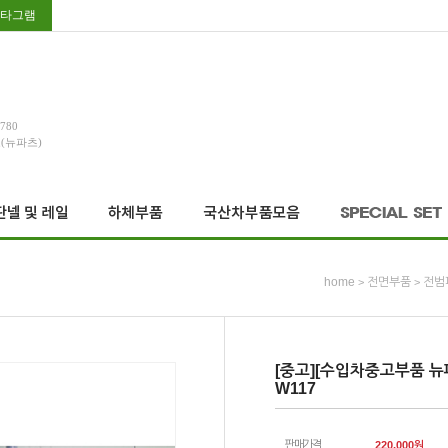
타그램
3780
호(뉴파츠)
home
전면부품
전범
>
>
[중고][수입차중고부품 뉴
W117
판매가격
220,000
원