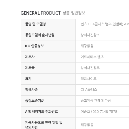
품명 및 모델명
벤츠 CLA클래스 범퍼(전범퍼) A
동일모델의 출시년월
상세사진참조
KC 인증정보
해당없음
제조자
메르세데스 벤츠
제조국
상세사진참조
크기
정품사이즈
적용차종
CLA클래스
품질보증기준
중고제품 관례에 따름
A/S 책임자와 전화번호
이순호 / 010-7148-7578
제품사용으로 인한 위험 및
해당없음
유의사항