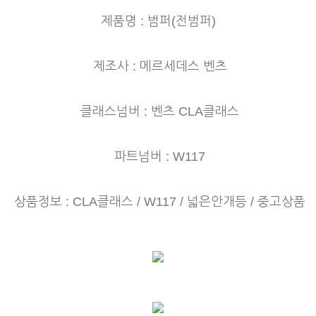
제품명 : 범퍼(전범퍼)
제조사 : 메르세데스 벤츠
클래스넘버 : 벤츠 CLA클래스
파트넘버 : W117
상품정보 : CLA클래스 / W117 / 넓은안개등 / 중고상품