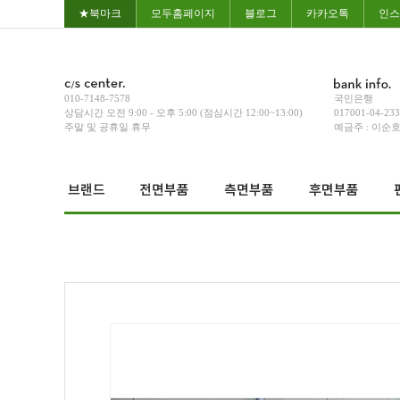
★북마크
모두홈페이지
블로그
카카오톡
인스
010-7148-7578
국민은행
상담시간 오전 9:00 - 오후 5:00 (점심시간 12:00~13:00)
017001-04-23
주말 및 공휴일 휴무
예금주 : 이순