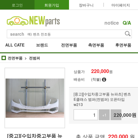
로그인
회원가입
장바구니
마이페이지
notice
Q/A
search
ALL CATE
브랜드
전면부품
측면부품
후면부품
전면부품
전범퍼
220,000
상품가
원
배송비
(착불)
[중고][수입차중고부품 뉴파츠] 벤츠
E클래스 범퍼(전범퍼) 오픈타입
w213
220,000
원
+1
-1
[중고][수입차중고부품 뉴
총 상품 금액
220,000
원