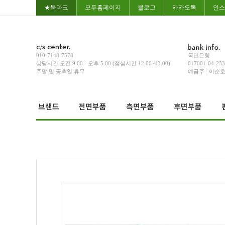
★북마크
모두홈페이지
블로그
카카오톡
인스
010-7148-7578
국민은행
상담시간 오전 9:00 - 오후 5:00 (점심시간 12:00~13:00)
017001-04-23
주말 및 공휴일 휴무
예금주 : 이순