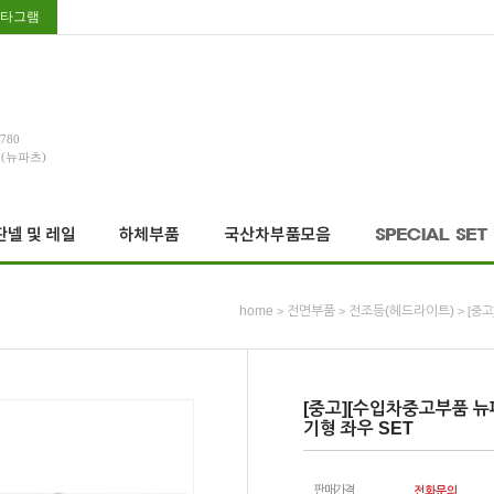
타그램
3780
호(뉴파츠)
home
전면부품
전조등(헤드라이트)
>
>
> [중
[중고][수입차중고부품 뉴
기형 좌우 SET
판매가격
전화문의