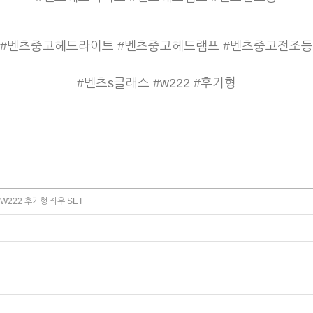
#벤츠중고헤드라이트 #벤츠중고헤드램프 #벤츠중고전조등
#벤츠s클래스 #w222 #후기형
W222 후기형 좌우 SET