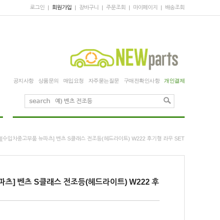
로그인
|
회원가입
|
장바구니
|
주문조회
|
마이페이지
|
배송조회
공지사항
상품문의
매입요청
자주묻는질문
구매전확인사항
개인결제
고][수입차중고부품 뉴파츠] 벤츠 S클래스 전조등(헤드라이트) W222 후기형 좌우 SET
파츠] 벤츠 S클래스 전조등(헤드라이트) W222 후