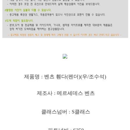
제품명 : 벤츠 휀다(
펜더)(우/조수석)
제조사 : 메르세데스 벤츠
클래스넘버 : S클래스