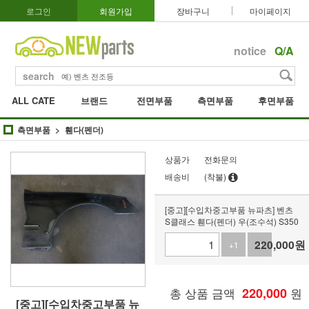
로그인
회원가입
장바구니
마이페이지
notice
Q/A
search
ALL CATE
브랜드
전면부품
측면부품
후면부품
측면부품
휀다(펜더)
상품가
전화문의
배송비
(착불)
[중고][수입차중고부품 뉴파츠] 벤츠
S클래스 휀다(펜더) 우(조수석) S350
220,000
원
+1
-1
총 상품 금액
220,000
원
[중고][수입차중고부품 뉴