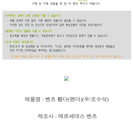
제품명 : 벤츠 휀다(
펜더)(우/조수
석)
제조사 : 메르세데스 벤츠