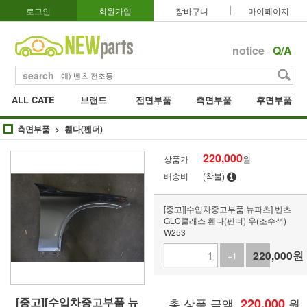
로그인
회원가입
장바구니
마이페이지
notice
Q/A
search
ALL CATE
브랜드
전면부품
측면부품
후면부품
측면부품
휀다(펜더)
220,000
상품가
원
배송비
(착불)
[중고][수입차중고부품 뉴파츠] 벤츠
GLC클래스 휀다(펜더) 우(조수석)
W253
220,000
원
+1
-1
[중고][수입차중고부품 뉴
총 상품 금액
220,000
원