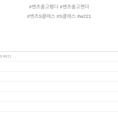
#벤츠중고휀다 #벤츠중고펜더
#벤츠S클래스 #S클래스 #w221
) W221