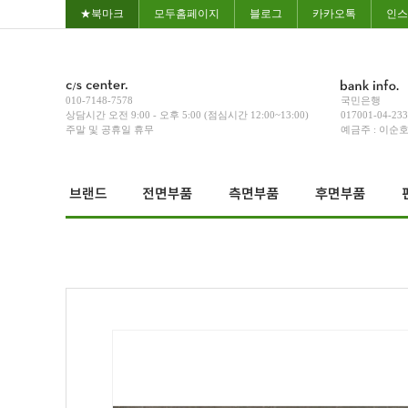
★북마크
모두홈페이지
블로그
카카오톡
인스
010-7148-7578
국민은행
상담시간 오전 9:00 - 오후 5:00 (점심시간 12:00~13:00)
017001-04-23
주말 및 공휴일 휴무
예금주 : 이순