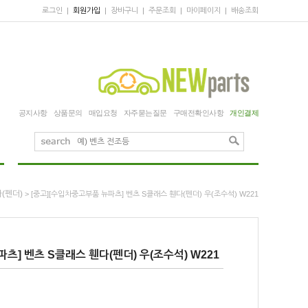
로그인
|
회원가입
|
장바구니
|
주문조회
|
마이페이지
|
배송조회
공지사항
상품문의
매입요청
자주묻는질문
구매전확인사항
개인결제
(펜더)
> [중고][수입차중고부품 뉴파츠] 벤츠 S클래스 휀다(펜더) 우(조수석) W221
츠] 벤츠 S클래스 휀다(펜더) 우(조수석) W221