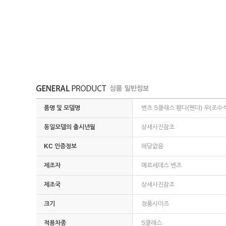
품명 및 모델명
벤츠 S클래스 휀다(펜더) 우(조수석
동일모델의 출시년월
상세사진참조
KC 인증정보
해당없음
제조자
메르세데스 벤츠
제조국
상세사진참조
크기
정품사이즈
적용차종
S클래스