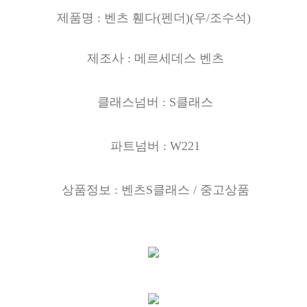
제품명 : 벤츠 휀다(
펜더)(우
/조수석)
제조사 : 메르세데스 벤츠
클래스넘버 : S클래스
파트넘버 : W221
상품정보 : 벤츠S클래스
/ 중고상품