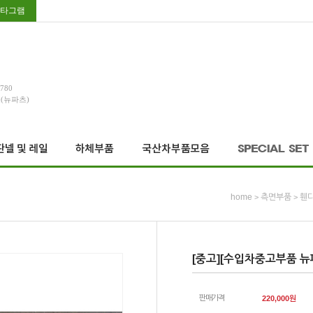
타그램
3780
호(뉴파츠)
home
측면부품
휀다
>
>
[중고][수입차중고부품 뉴파
판매가격
220,000
원