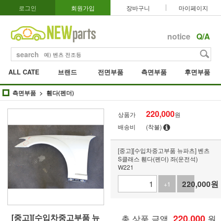
로그인
회원가입
장바구니
마이페이지
notice
Q/A
search
ALL CATE
브랜드
전면부품
측면부품
후면부품
측면부품
휀다(펜더)
220,000
상품가
원
배송비
(착불)
[중고][수입차중고부품 뉴파츠] 벤츠
S클래스 휀다(펜더) 좌(운전석)
W221
220,000
원
+1
-1
[중고][수입차중고부품 뉴
총 상품 금액
220,000
원