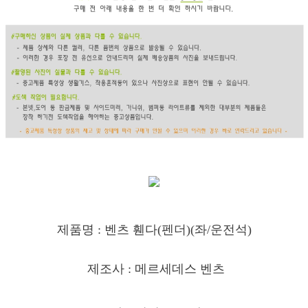
제품명 : 벤츠 휀다(
펜더)(좌
/운전석)
제조사 : 메르세데스 벤츠