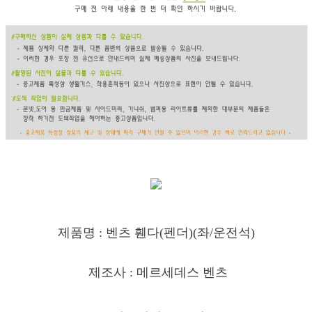
제품명 : 벤츠 휀다(
펜더)(좌
/운전석)
제조사 : 메르세데스 벤츠