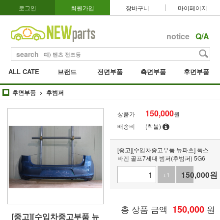
로그인
회원가입
장바구니
마이페이지
notice
Q/A
search
ALL CATE
브랜드
전면부품
측면부품
후면부품
후면부품
후범퍼
150,000
상품가
원
배송비
(착불)
[중고][수입차중고부품 뉴파츠] 폭스
바겐 골프7세대 범퍼(후범퍼) 5G6
150,000
원
+1
-1
총 상품 금액
150,000
원
[중고][수입차중고부품 뉴