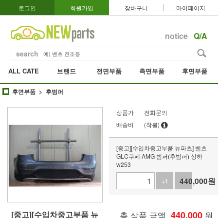
로그인
회원가입
장바구니
마이페이지
notice
Q/A
search
ALL CATE
브랜드
전면부품
측면부품
후면부품
후면부품
후범퍼
상품가
전화문의
배송비
(착불)
[중고][수입차중고부품 뉴파츠] 벤츠
GLC쿠페 AMG 범퍼(후범퍼) 상하
w253
440,000
원
+1
-1
[중고][수입차중고부품 뉴
총 상품 금액
440,000
원