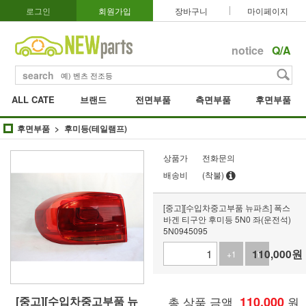
로그인
회원가입
장바구니
마이페이지
notice
Q/A
search
ALL CATE
브랜드
전면부품
측면부품
후면부품
후면부품
후미등(테일램프)
상품가
전화문의
배송비
(착불)
[중고][수입차중고부품 뉴파츠] 폭스
바겐 티구안 후미등 5N0 좌(운전석)
5N0945095
110,000
원
+1
-1
[중고][수입차중고부품 뉴
총 상품 금액
110,000
원