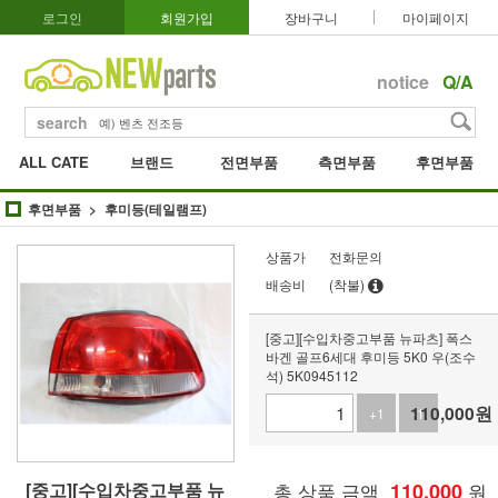
로그인
회원가입
장바구니
마이페이지
notice
Q/A
search
ALL CATE
브랜드
전면부품
측면부품
후면부품
후면부품
후미등(테일램프)
상품가
전화문의
배송비
(착불)
[중고][수입차중고부품 뉴파츠] 폭스
바겐 골프6세대 후미등 5K0 우(조수
석) 5K0945112
110,000
원
+1
-1
[중고][수입차중고부품 뉴
총 상품 금액
110,000
원