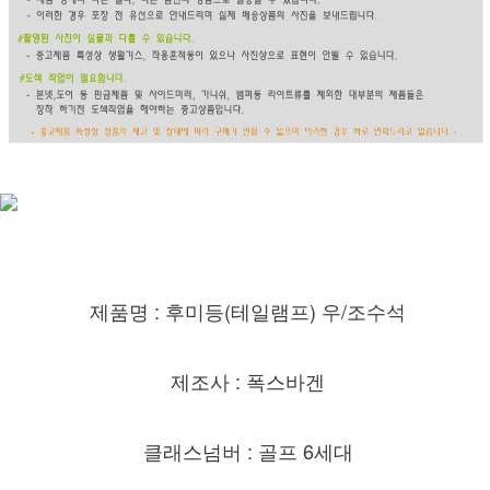
제품명 : 후미등(
테일램프) 우/조수석
제조사 : 폭스바겐
클래스넘버 : 골프 6세대