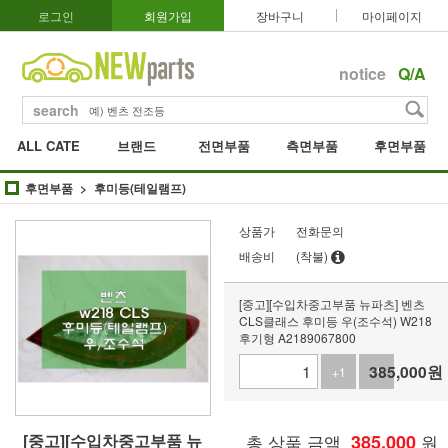
로그인
회원가입
장바구니
마이페이지
notice
Q/A
search
ALL CATE
브랜드
전면부품
측면부품
후면부품
후면부품
후미등(테일램프)
상품가
전화문의
배송비
(착불)
[중고][수입차중고부품 뉴파츠] 벤츠
CLS클래스 후미등 우(조수석) W218
후기형 A2189067800
385,000
원
+1
-1
[중고][수입차중고부품 뉴
총 상품 금액
385,000
원