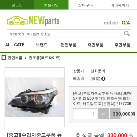
로그인
회원가입
장바구니
마이페이지
notice
Q/A
search
ALL CATE
브랜드
전면부품
측면부품
후면부품
전면부품
전조등(헤드라이트)
상품가
전화문의
배송비
(착불)
[중고][수입차중고부품 뉴파츠] BMW
5시리즈 E60 후기형 전조등(헤드라
이트) 헤드램프 좌(운전석) 7177739
330,000
원
+1
-1
[중고][수입차중고부품 뉴
총 상품 금액
330,000
원