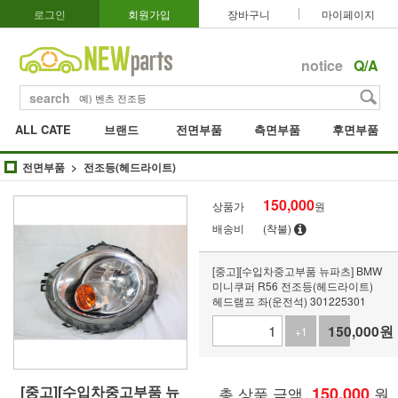
로그인
회원가입
장바구니
마이페이지
notice
Q/A
search
ALL CATE
브랜드
전면부품
측면부품
후면부품
전면부품
전조등(헤드라이트)
150,000
상품가
원
배송비
(착불)
[중고][수입차중고부품 뉴파츠] BMW
미니쿠퍼 R56 전조등(헤드라이트)
헤드램프 좌(운전석) 301225301
150,000
원
+1
-1
[중고][수입차중고부품 뉴
총 상품 금액
150,000
원