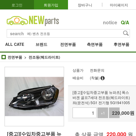
로그인
회원가입
장바구니
마이페이지
notice
Q/A
search
ALL CATE
브랜드
전면부품
측면부품
후면부품
전면부품
전조등(헤드라이트)
상품가
전화문의
배송비
(착불)
[중고][수입차중고부품 뉴파츠] 폭스
바겐 골프7세대 전조등(헤드라이트)
좌(운전석) 5G1 전기형 5G1941005
220,000
원
+1
-1
[중고][수입차중고부품 뉴
총 상품 금액
220,000
원