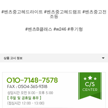
#벤츠중고헤드라이트 #벤츠중고헤드램프 #벤츠중고전
조등
#벤츠B클래스 #w246 #후기형
상품 고시 정보