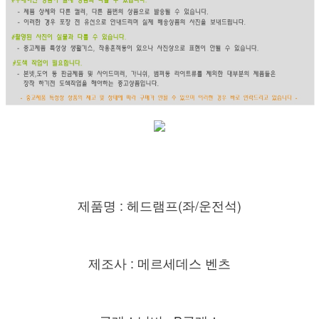
제품명 : 헤드램프(좌/운전석)
제조사 : 메르세데스 벤츠