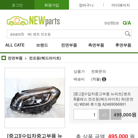
로그인
회원가입
장바구니
마이페이지
notice
Q/A
search
ALL CATE
브랜드
전면부품
측면부품
후면부품
전면부품
전조등(헤드라이트)
상품가
전화문의
배송비
(착불)
[중고][수입차중고부품 뉴파츠] 벤츠
B클래스 전조등(헤드라이트) 좌(운전
석) W246 후기형 A2469066901
495,000
원
+1
-1
[중고][수입차중고부품 뉴
총 상품 금액
495,000
원