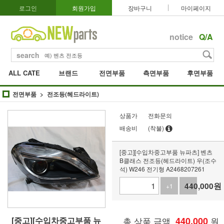
로그인
회원가입
장바구니
마이페이지
notice
Q/A
search
ALL CATE
브랜드
전면부품
측면부품
후면부품
전면부품
전조등(헤드라이트)
상품가
전화문의
배송비
(착불)
[중고][수입차중고부품 뉴파츠] 벤츠
B클래스 전조등(헤드라이트) 우(조수
석) W246 전기형 A2468207261
440,000
원
+1
-1
[중고][수입차중고부품 뉴
총 상품 금액
440,000
원