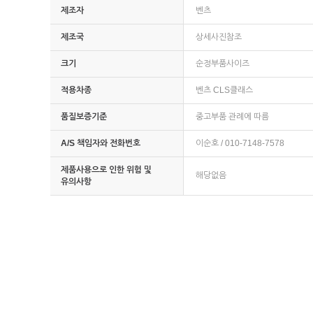
제조자
벤츠
제조국
상세사진참조
크기
순정부품사이즈
적용차종
벤츠 CLS클래스
품질보증기준
중고부품 관례에 따름
A/S 책임자와 전화번호
이순호 / 010-7148-7578
제품사용으로 인한 위험 및
해당없음
유의사항