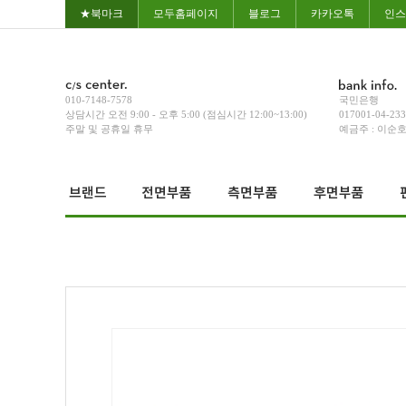
★북마크
모두홈페이지
블로그
카카오톡
인스
010-7148-7578
국민은행
상담시간 오전 9:00 - 오후 5:00 (점심시간 12:00~13:00)
017001-04-23
주말 및 공휴일 휴무
예금주 : 이순