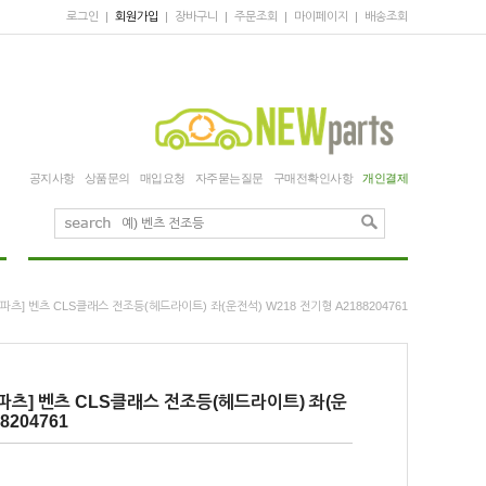
로그인
|
회원가입
|
장바구니
|
주문조회
|
마이페이지
|
배송조회
공지사항
상품문의
매입요청
자주묻는질문
구매전확인사항
개인결제
파츠] 벤츠 CLS클래스 전조등(헤드라이트) 좌(운전석) W218 전기형 A2188204761
파츠] 벤츠 CLS클래스 전조등(헤드라이트) 좌(운
8204761