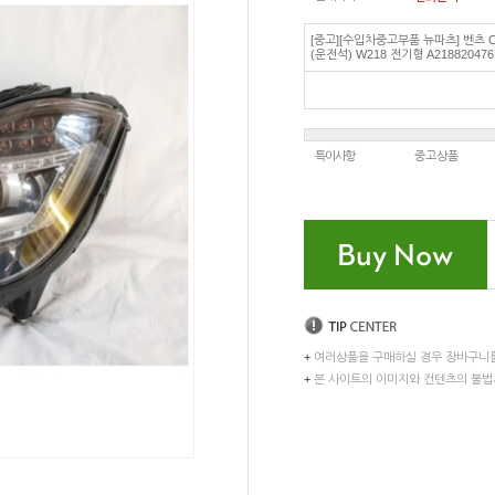
[중고][수입차중고부품 뉴파츠] 벤츠 
(운전석) W218 전기형 A218820476
특이사항
중고상품
+
여러상품을 구매하실 경우 장바구니
+
본 사이트의 이미지와 컨텐츠의 불법