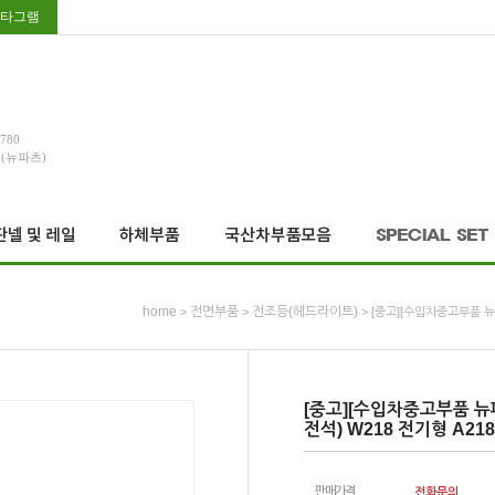
타그램
3780
호(뉴파츠)
home
전면부품
전조등(헤드라이트)
>
>
> [중고][수입차중고부품 뉴
[중고][수입차중고부품 뉴
전석) W218 전기형 A218
판매가격
전화문의