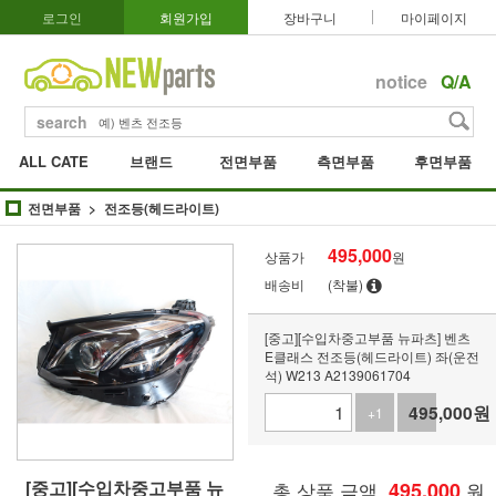
로그인
회원가입
장바구니
마이페이지
notice
Q/A
search
ALL CATE
브랜드
전면부품
측면부품
후면부품
전면부품
전조등(헤드라이트)
495,000
상품가
원
배송비
(착불)
[중고][수입차중고부품 뉴파츠] 벤츠
E클래스 전조등(헤드라이트) 좌(운전
석) W213 A2139061704
495,000
원
+1
-1
[중고][수입차중고부품 뉴
총 상품 금액
495,000
원