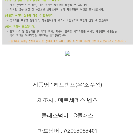
제품명 : 헤드램프(우/조수석)
제조사 : 메르세데스 벤츠
클래스넘버 : C클래스
파트넘버 : A2059069401