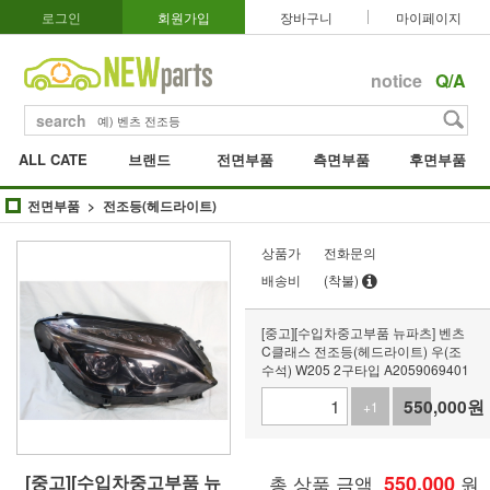
로그인
회원가입
장바구니
마이페이지
notice
Q/A
search
ALL CATE
브랜드
전면부품
측면부품
후면부품
전면부품
전조등(헤드라이트)
상품가
전화문의
배송비
(착불)
[중고][수입차중고부품 뉴파츠] 벤츠
C클래스 전조등(헤드라이트) 우(조
수석) W205 2구타입 A2059069401
550,000
원
+1
-1
[중고][수입차중고부품 뉴
총 상품 금액
550,000
원