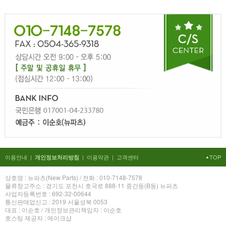
이용안내
|
|
이용약관
|
고객센터
TOP
개인정보처리방침
상호명 : 뉴파츠(New Parts) / 전화 : 010-7148-7578
물류창고주소 : 경기도 포천시 호국로 888-11 중간동(B동) 뉴파츠
사업자등록번호 : 692-32-00644
통신판매업신고 : 2019 서울성북 0053
대표 : 이순호 / 개인정보관리책임자 : 이순호
호스팅 제공자 : 메이크샵