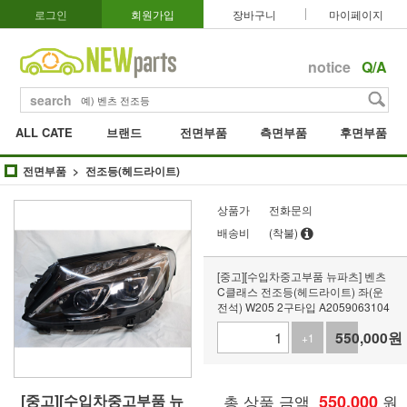
로그인
회원가입
장바구니
마이페이지
notice
Q/A
search
ALL CATE
브랜드
전면부품
측면부품
후면부품
전면부품
전조등(헤드라이트)
상품가
전화문의
배송비
(착불)
[중고][수입차중고부품 뉴파츠] 벤츠
C클래스 전조등(헤드라이트) 좌(운
전석) W205 2구타입 A2059063104
550,000
원
+1
-1
[중고][수입차중고부품 뉴
총 상품 금액
550,000
원