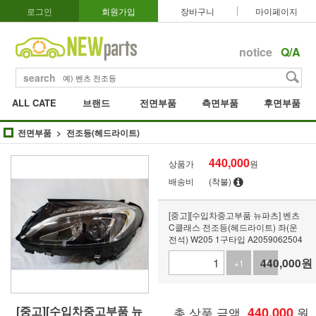
로그인
회원가입
장바구니
마이페이지
notice
Q/A
search
ALL CATE
브랜드
전면부품
측면부품
후면부품
전면부품
전조등(헤드라이트)
440,000
상품가
원
배송비
(착불)
[중고][수입차중고부품 뉴파츠] 벤츠
C클래스 전조등(헤드라이트) 좌(운
전석) W205 1구타입 A2059062504
440,000
원
+1
-1
[중고][수입차중고부품 뉴
총 상품 금액
440,000
원