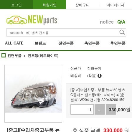
로그인
회원가입
장바구니
마이페이지
notice
Q/A
search
ALL CATE
브랜드
전면부품
측면부품
후면부품
전면부품
전조등(헤드라이트)
상품가
전화문의
배송비
(착불)
[중고][수입차중고부품 뉴파츠] 벤츠
C클래스 전조등(헤드라이트) 좌(운
전석) W204 전기형 A2048200159
330,000
원
+1
-1
[중고][수입차중고부품 뉴
총 상품 금액
330,000
원