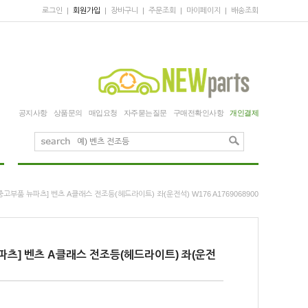
로그인
|
회원가입
|
장바구니
|
주문조회
|
마이페이지
|
배송조회
공지사항
상품문의
매입요청
자주묻는질문
구매전확인사항
개인결제
중고부품 뉴파츠] 벤츠 A클래스 전조등(헤드라이트) 좌(운전석) W176 A1769068900
파츠] 벤츠 A클래스 전조등(헤드라이트) 좌(운전