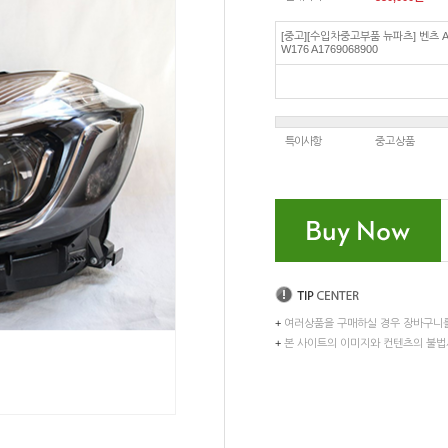
[중고][수입차중고부품 뉴파츠] 벤츠 
W176 A1769068900
특이사항
중고상품
+
여러상품을 구매하실 경우 장바구니
+
본 사이트의 이미지와 컨텐츠의 불법