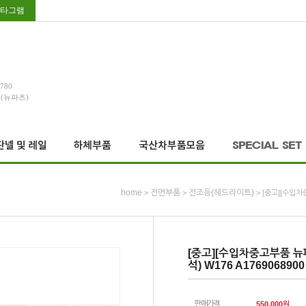
타그램
3780
호(뉴파츠)
home
전면부품
전조등(헤드라이트)
>
>
> [중고][수입차
[중고][수입차중고부품 뉴
석) W176 A1769068900
판매가격
550,000
원