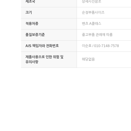
제조국
상세사진참조
크기
순정부품사이즈
적용차종
벤츠 A클래스
품질보증기준
중고부품 관례에 따름
A/S 책임자와 전화번호
이순호 / 010-7148-7578
제품사용으로 인한 위험 및
해당없음
유의사항