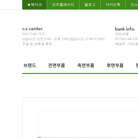
★북마크
모두홈페이지
블로그
카카오톡
인스
010-7148-7578
국민은행
상담시간 오전 9:00 - 오후 5:00 (점심시간 12:00~13:00)
017001-04-23
주말 및 공휴일 휴무
예금주 : 이순