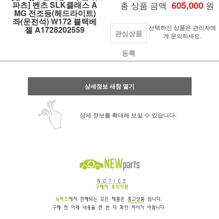
파츠] 벤츠 SLK클래스 A
총 상품 금액
605,000
원
MG 전조등(헤드라이트)
좌(운전석) W172 블랙베
선택하신 상품은 관리자에
젤 A1728202559
관심상품
게 문의하세요.
등록
상세정보 새창 열기
상세 정보를 확대해 보실 수 있습니다.