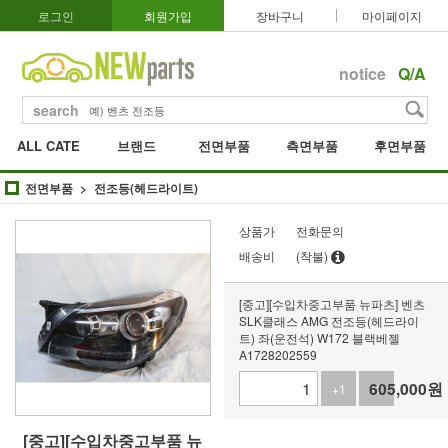
로그인
회원가입
장바구니
마이페이지
notice
Q/A
search
ALL CATE
브랜드
전면부품
측면부품
후면부품
전면부품
전조등(헤드라이트)
상품가
전화문의
배송비
(착불)
[중고][수입차중고부품 뉴파츠] 벤츠
SLK클래스 AMG 전조등(헤드라이
트) 좌(운전석) W172 블랙베젤
A1728202559
605,000
원
+1
-1
[중고][수입차중고부품 뉴